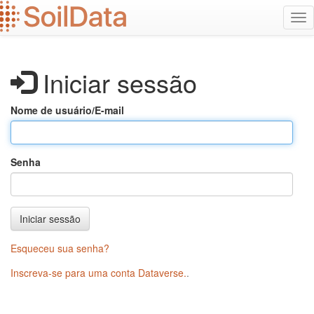
Ir
Alt
para
na
o
conteúdo
principal
Iniciar sessão
Nome de usuário/E-mail
Senha
Iniciar sessão
Esqueceu sua senha?
Inscreva-se para uma conta Dataverse.
.