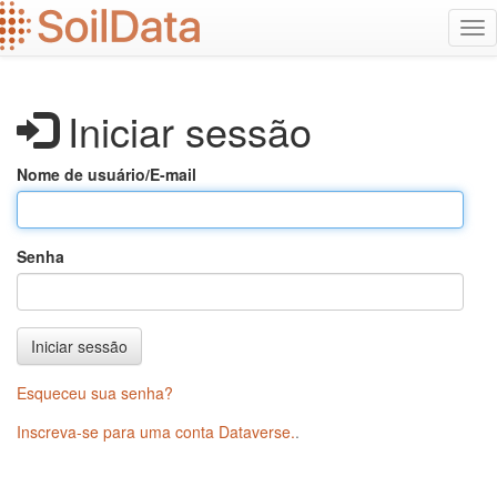
Ir
Alt
para
na
o
conteúdo
principal
Iniciar sessão
Nome de usuário/E-mail
Senha
Iniciar sessão
Esqueceu sua senha?
Inscreva-se para uma conta Dataverse.
.