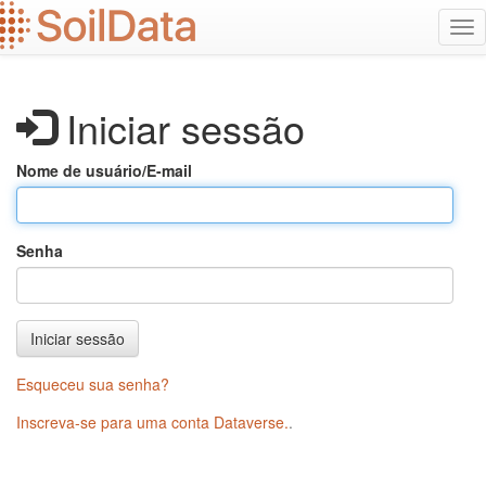
Ir
Alt
para
na
o
conteúdo
principal
Iniciar sessão
Nome de usuário/E-mail
Senha
Iniciar sessão
Esqueceu sua senha?
Inscreva-se para uma conta Dataverse.
.