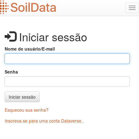
Ir
Alt
para
na
o
conteúdo
principal
Iniciar sessão
Nome de usuário/E-mail
Senha
Iniciar sessão
Esqueceu sua senha?
Inscreva-se para uma conta Dataverse.
.