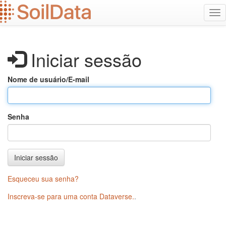
Ir
Alt
para
na
o
conteúdo
principal
Iniciar sessão
Nome de usuário/E-mail
Senha
Iniciar sessão
Esqueceu sua senha?
Inscreva-se para uma conta Dataverse.
.