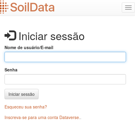
Ir
Alt
para
na
o
conteúdo
principal
Iniciar sessão
Nome de usuário/E-mail
Senha
Iniciar sessão
Esqueceu sua senha?
Inscreva-se para uma conta Dataverse.
.