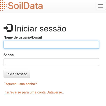
Ir
Alt
para
na
o
conteúdo
principal
Iniciar sessão
Nome de usuário/E-mail
Senha
Iniciar sessão
Esqueceu sua senha?
Inscreva-se para uma conta Dataverse.
.