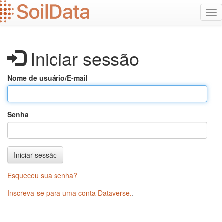
Ir
Alt
para
na
o
conteúdo
principal
Iniciar sessão
Nome de usuário/E-mail
Senha
Iniciar sessão
Esqueceu sua senha?
Inscreva-se para uma conta Dataverse.
.