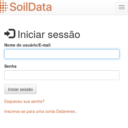
Ir
Alt
para
na
o
conteúdo
principal
Iniciar sessão
Nome de usuário/E-mail
Senha
Iniciar sessão
Esqueceu sua senha?
Inscreva-se para uma conta Dataverse.
.