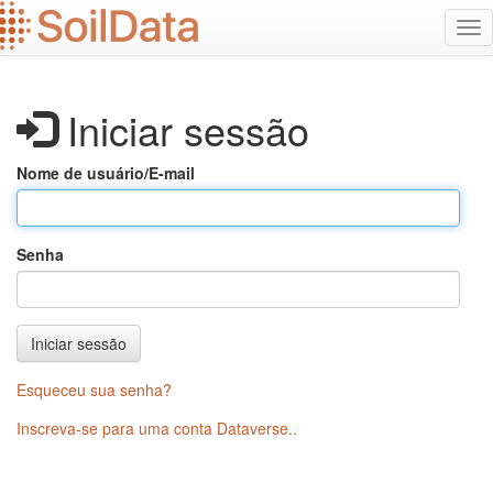
Ir
Alt
para
na
o
conteúdo
principal
Iniciar sessão
Nome de usuário/E-mail
Senha
Iniciar sessão
Esqueceu sua senha?
Inscreva-se para uma conta Dataverse.
.