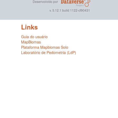
Desenvolvido por
v. 5.12.1 build 1122-cf90431
Links
Guia do usuário
MapBiomas
Plataforma Mapbiomas Solo
Laboratório de Pedometria (LdP)