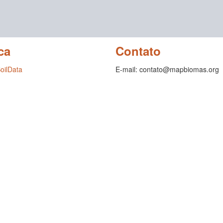
ca
Contato
SoilData
E-mail: contato@mapbiomas.org