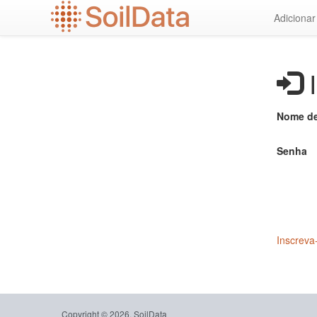
Ir
Adiciona
para
o
conteúdo
principal
I
Nome de
Senha
Inscreva
Copyright © 2026, SoilData