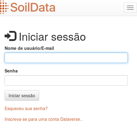
Ir
Alt
para
na
o
conteúdo
principal
Iniciar sessão
Nome de usuário/E-mail
Senha
Iniciar sessão
Esqueceu sua senha?
Inscreva-se para uma conta Dataverse.
.