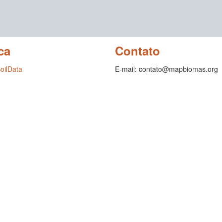
ca
Contato
SoilData
E-mail: contato@mapbiomas.org