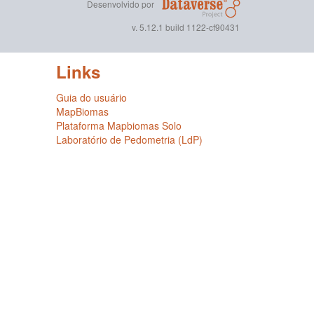
Desenvolvido por
v. 5.12.1 build 1122-cf90431
Links
Guia do usuário
MapBiomas
Plataforma Mapbiomas Solo
Laboratório de Pedometria (LdP)