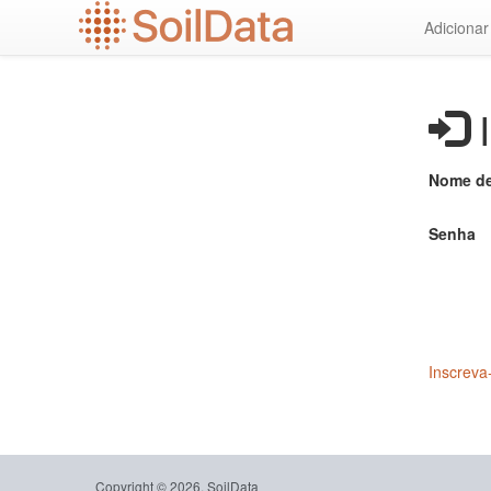
Ir
Adiciona
para
o
conteúdo
principal
I
Nome de
Senha
Inscreva
Copyright © 2026, SoilData