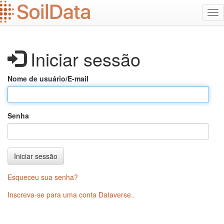
Ir
Alt
para
na
o
conteúdo
principal
Iniciar sessão
Nome de usuário/E-mail
Senha
Iniciar sessão
Esqueceu sua senha?
Inscreva-se para uma conta Dataverse.
.