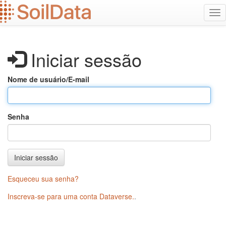
Ir
Alt
para
na
o
conteúdo
principal
Iniciar sessão
Nome de usuário/E-mail
Senha
Iniciar sessão
Esqueceu sua senha?
Inscreva-se para uma conta Dataverse.
.