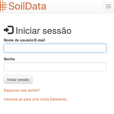
Ir
Alt
para
na
o
conteúdo
principal
Iniciar sessão
Nome de usuário/E-mail
Senha
Iniciar sessão
Esqueceu sua senha?
Inscreva-se para uma conta Dataverse.
.