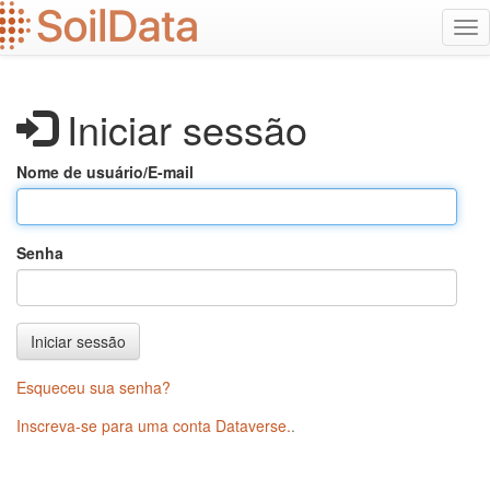
Ir
Alt
para
na
o
conteúdo
principal
Iniciar sessão
Nome de usuário/E-mail
Senha
Iniciar sessão
Esqueceu sua senha?
Inscreva-se para uma conta Dataverse.
.