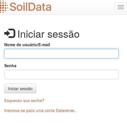
Ir
Alt
para
na
o
conteúdo
principal
Iniciar sessão
Nome de usuário/E-mail
Senha
Iniciar sessão
Esqueceu sua senha?
Inscreva-se para uma conta Dataverse.
.