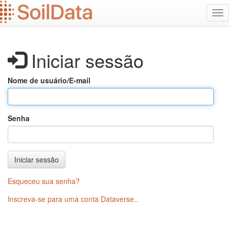
Ir
Alt
para
na
o
conteúdo
principal
Iniciar sessão
Nome de usuário/E-mail
Senha
Iniciar sessão
Esqueceu sua senha?
Inscreva-se para uma conta Dataverse.
.