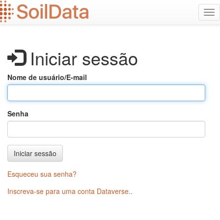
Ir
Alt
para
na
o
conteúdo
principal
Iniciar sessão
Nome de usuário/E-mail
Senha
Iniciar sessão
Esqueceu sua senha?
Inscreva-se para uma conta Dataverse.
.