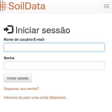
Ir
Alt
para
na
o
conteúdo
principal
Iniciar sessão
Nome de usuário/E-mail
Senha
Iniciar sessão
Esqueceu sua senha?
Inscreva-se para uma conta Dataverse.
.