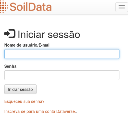
Ir
Alt
para
na
o
conteúdo
principal
Iniciar sessão
Nome de usuário/E-mail
Senha
Iniciar sessão
Esqueceu sua senha?
Inscreva-se para uma conta Dataverse.
.