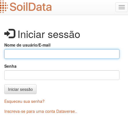
Ir
Alt
para
na
o
conteúdo
principal
Iniciar sessão
Nome de usuário/E-mail
Senha
Iniciar sessão
Esqueceu sua senha?
Inscreva-se para uma conta Dataverse.
.