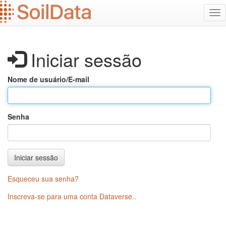
Ir
Alt
para
na
o
conteúdo
principal
Iniciar sessão
Nome de usuário/E-mail
Senha
Iniciar sessão
Esqueceu sua senha?
Inscreva-se para uma conta Dataverse.
.