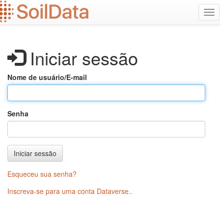
Ir
Alt
para
na
o
conteúdo
principal
Iniciar sessão
Nome de usuário/E-mail
Senha
Iniciar sessão
Esqueceu sua senha?
Inscreva-se para uma conta Dataverse.
.