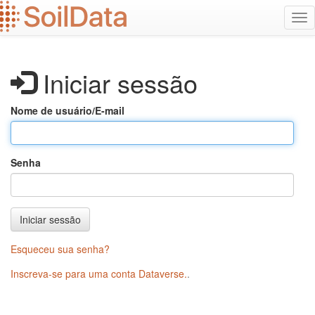
Ir
Alt
para
na
o
conteúdo
principal
Iniciar sessão
Nome de usuário/E-mail
Senha
Iniciar sessão
Esqueceu sua senha?
Inscreva-se para uma conta Dataverse.
.