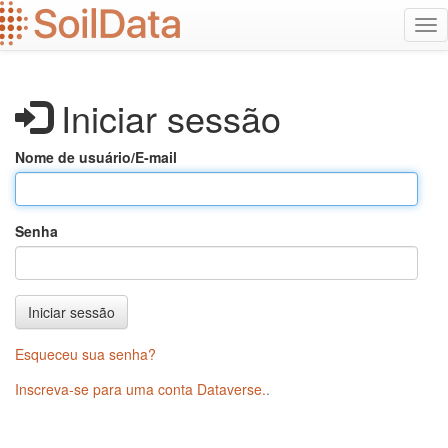
Ir
Alt
para
na
o
conteúdo
principal
Iniciar sessão
Nome de usuário/E-mail
Senha
Iniciar sessão
Esqueceu sua senha?
Inscreva-se para uma conta Dataverse.
.