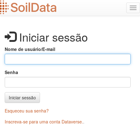
Ir
Alt
para
na
o
conteúdo
principal
Iniciar sessão
Nome de usuário/E-mail
Senha
Iniciar sessão
Esqueceu sua senha?
Inscreva-se para uma conta Dataverse.
.