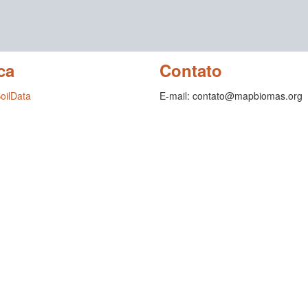
ca
Contato
SoilData
E-mail: contato@mapbiomas.org