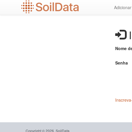
Ir
Adiciona
para
o
conteúdo
principal
I
Nome de
Senha
Inscreva
Copyright © 2026, SoilData