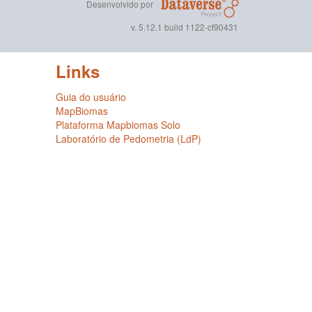
Desenvolvido por
v. 5.12.1 build 1122-cf90431
Links
Guia do usuário
MapBiomas
Plataforma Mapbiomas Solo
Laboratório de Pedometria (LdP)