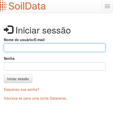
Ir
Alt
para
na
o
conteúdo
principal
Iniciar sessão
Nome de usuário/E-mail
Senha
Iniciar sessão
Esqueceu sua senha?
Inscreva-se para uma conta Dataverse.
.