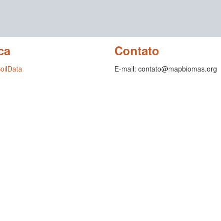
ca
Contato
SoilData
E-mail: contato@mapbiomas.org