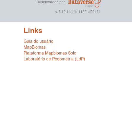
Desenvolvido por
v. 5.12.1 build 1122-cf90431
Links
Guia do usuário
MapBiomas
Plataforma Mapbiomas Solo
Laboratório de Pedometria (LdP)