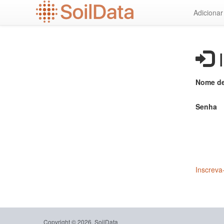
Ir
Adiciona
para
o
conteúdo
principal
I
Nome de
Senha
Inscreva
Copyright © 2026, SoilData