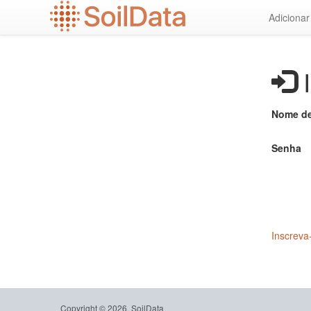
Ir
Adiciona
para
o
conteúdo
principal
I
Nome de
Senha
Inscreva
Copyright © 2026, SoilData