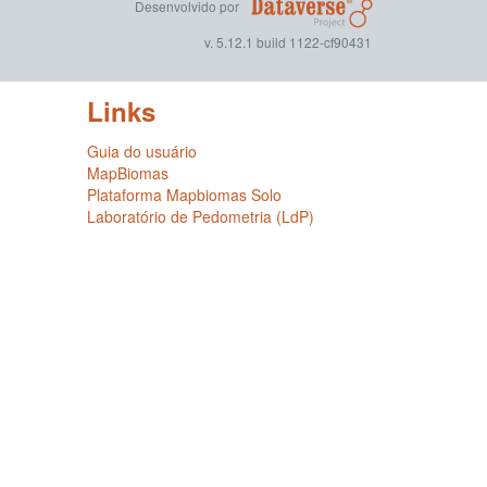
Desenvolvido por
v. 5.12.1 build 1122-cf90431
Links
Guia do usuário
MapBiomas
Plataforma Mapbiomas Solo
Laboratório de Pedometria (LdP)