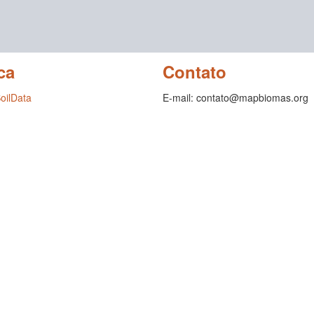
ca
Contato
SoilData
E-mail: contato@mapbiomas.org