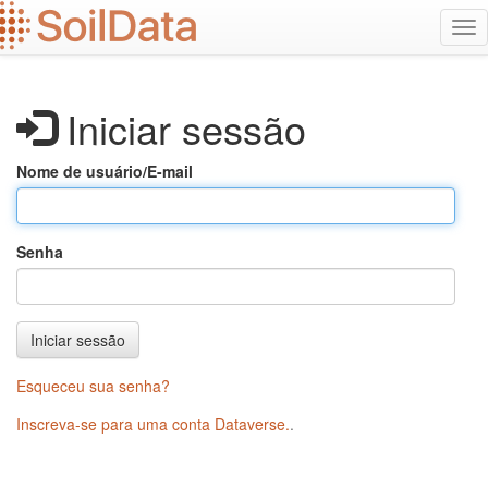
Ir
Alt
para
na
o
conteúdo
principal
Iniciar sessão
Nome de usuário/E-mail
Senha
Iniciar sessão
Esqueceu sua senha?
Inscreva-se para uma conta Dataverse.
.