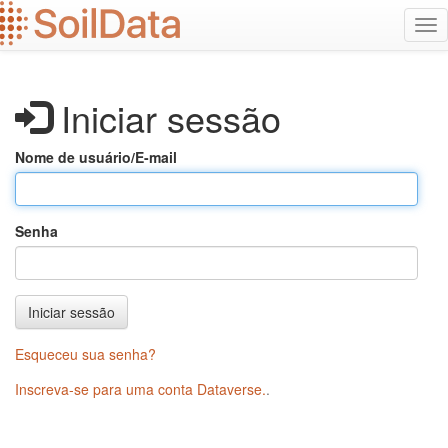
Ir
Alt
para
na
o
conteúdo
principal
Iniciar sessão
Nome de usuário/E-mail
Senha
Iniciar sessão
Esqueceu sua senha?
Inscreva-se para uma conta Dataverse.
.