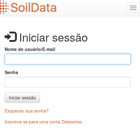
Ir
Alt
para
na
o
conteúdo
principal
Iniciar sessão
Nome de usuário/E-mail
Senha
Iniciar sessão
Esqueceu sua senha?
Inscreva-se para uma conta Dataverse.
.