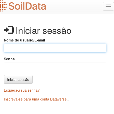
Ir
Alt
para
na
o
conteúdo
principal
Iniciar sessão
Nome de usuário/E-mail
Senha
Iniciar sessão
Esqueceu sua senha?
Inscreva-se para uma conta Dataverse.
.