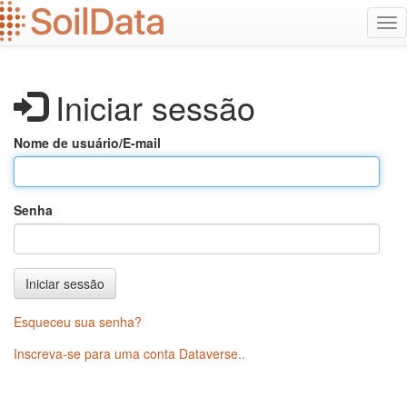
Ir
Alt
para
na
o
conteúdo
principal
Iniciar sessão
Nome de usuário/E-mail
Senha
Iniciar sessão
Esqueceu sua senha?
Inscreva-se para uma conta Dataverse.
.