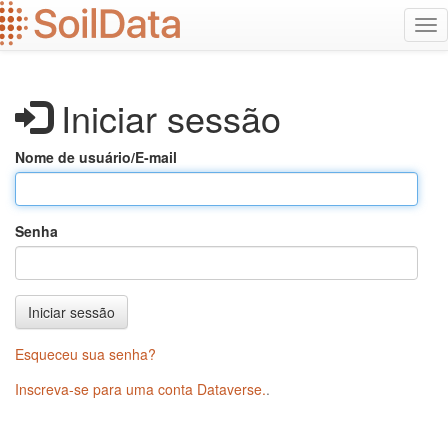
Ir
Alt
para
na
o
conteúdo
principal
Iniciar sessão
Nome de usuário/E-mail
Senha
Iniciar sessão
Esqueceu sua senha?
Inscreva-se para uma conta Dataverse.
.