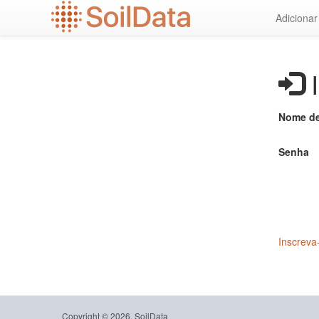
Ir
Adiciona
para
o
conteúdo
principal
I
Nome de
Senha
Inscreva
Copyright © 2026, SoilData