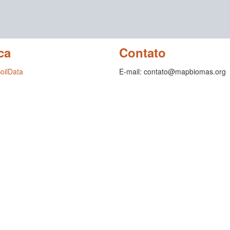
ca
Contato
SoilData
E-mail: contato@mapbiomas.org