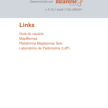
Desenvolvido por
v. 5.12.1 build 1122-cf90431
Links
Guia do usuário
MapBiomas
Plataforma Mapbiomas Solo
Laboratório de Pedometria (LdP)