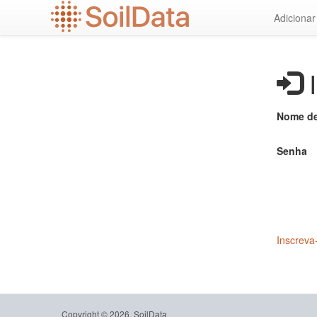
Ir
Adiciona
para
o
conteúdo
principal
I
Nome de
Senha
Inscreva
Copyright © 2026, SoilData