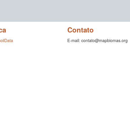
ca
Contato
SoilData
E-mail: contato@mapbiomas.org