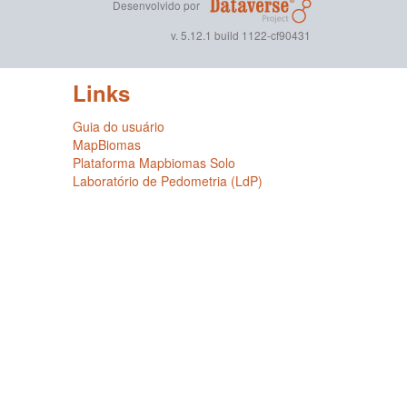
Desenvolvido por
v. 5.12.1 build 1122-cf90431
Links
Guia do usuário
MapBiomas
Plataforma Mapbiomas Solo
Laboratório de Pedometria (LdP)