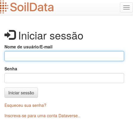
Ir
Alt
para
na
o
conteúdo
principal
Iniciar sessão
Nome de usuário/E-mail
Senha
Iniciar sessão
Esqueceu sua senha?
Inscreva-se para uma conta Dataverse.
.