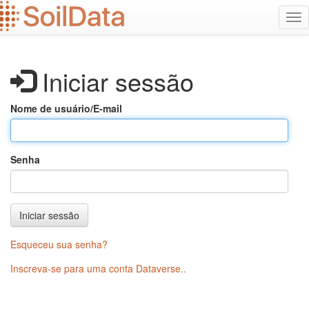
Ir
Alt
para
na
o
conteúdo
principal
Iniciar sessão
Nome de usuário/E-mail
Senha
Iniciar sessão
Esqueceu sua senha?
Inscreva-se para uma conta Dataverse.
.