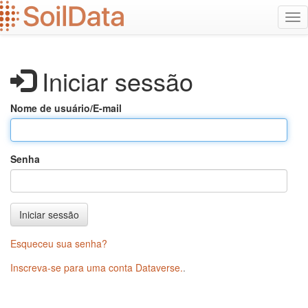
Ir
Alt
para
na
o
conteúdo
principal
Iniciar sessão
Nome de usuário/E-mail
Senha
Iniciar sessão
Esqueceu sua senha?
Inscreva-se para uma conta Dataverse.
.