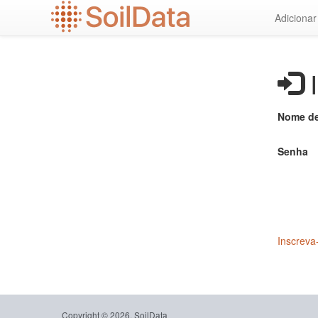
Ir
Adiciona
para
o
conteúdo
principal
I
Nome de
Senha
Inscreva
Copyright © 2026, SoilData