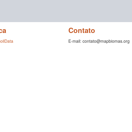
ca
Contato
SoilData
E-mail: contato@mapbiomas.org