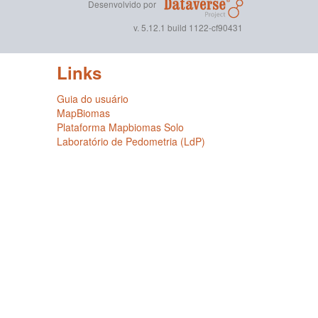
Desenvolvido por
v. 5.12.1 build 1122-cf90431
Links
Guia do usuário
MapBiomas
Plataforma Mapbiomas Solo
Laboratório de Pedometria (LdP)