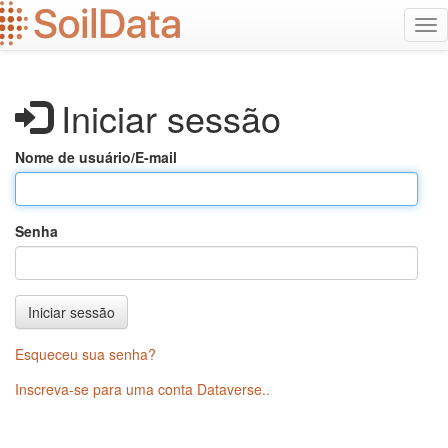
Ir
Alt
para
na
o
conteúdo
principal
Iniciar sessão
Nome de usuário/E-mail
Senha
Iniciar sessão
Esqueceu sua senha?
Inscreva-se para uma conta Dataverse.
.