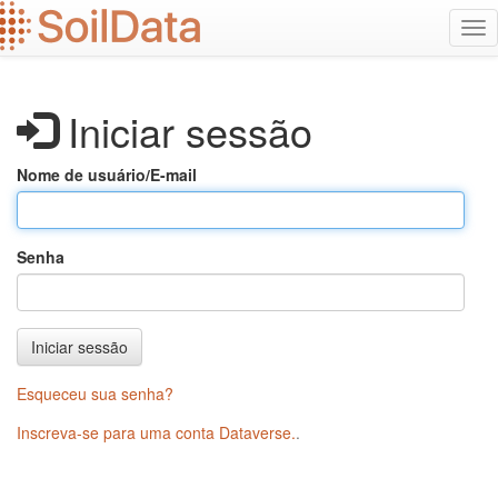
Ir
Alt
para
na
o
conteúdo
principal
Iniciar sessão
Nome de usuário/E-mail
Senha
Iniciar sessão
Esqueceu sua senha?
Inscreva-se para uma conta Dataverse.
.