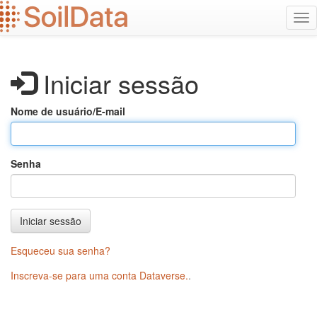
Ir
Alt
para
na
o
conteúdo
principal
Iniciar sessão
Nome de usuário/E-mail
Senha
Iniciar sessão
Esqueceu sua senha?
Inscreva-se para uma conta Dataverse.
.