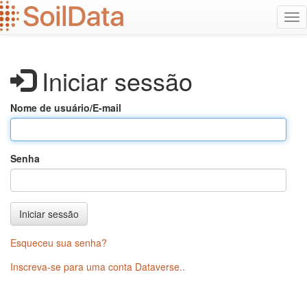
Ir
Alt
para
na
o
conteúdo
principal
Iniciar sessão
Nome de usuário/E-mail
Senha
Iniciar sessão
Esqueceu sua senha?
Inscreva-se para uma conta Dataverse.
.