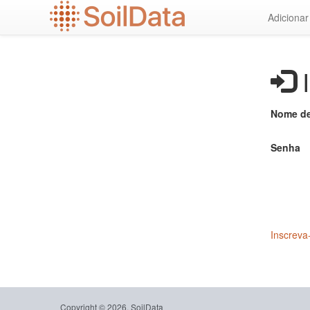
Ir
Adiciona
para
o
conteúdo
principal
I
Nome de
Senha
Inscreva
Copyright © 2026, SoilData