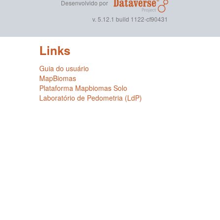
Desenvolvido por
v. 5.12.1 build 1122-cf90431
Links
Guia do usuário
MapBiomas
Plataforma Mapbiomas Solo
Laboratório de Pedometria (LdP)