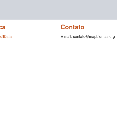
ca
Contato
SoilData
E-mail: contato@mapbiomas.org