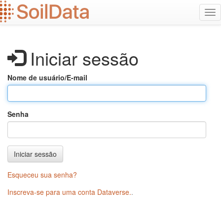
Ir
Alt
para
na
o
conteúdo
principal
Iniciar sessão
Nome de usuário/E-mail
Senha
Iniciar sessão
Esqueceu sua senha?
Inscreva-se para uma conta Dataverse.
.